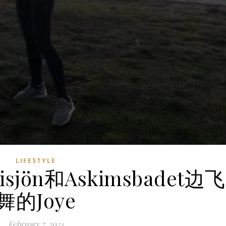
LIFESTYLE
sjön和Askimsbadet边飞
舞的Joye
February 7, 2024