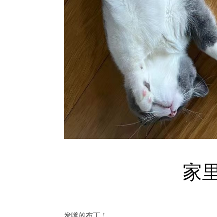
家
发嗲的布丁！